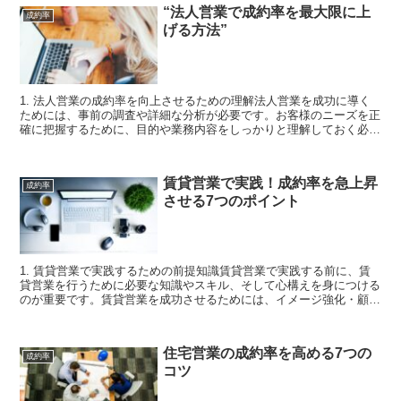
“法人営業で成約率を最大限に上
成約率
げる方法”
1. 法人営業の成約率を向上させるための理解法人営業を成功に導く
ためには、事前の調査や詳細な分析が必要です。お客様のニーズを正
確に把握するために、目的や業務内容をしっかりと理解しておく必要
があります。また、お客様の事業の特性、業界状況につい...
賃貸営業で実践！成約率を急上昇
成約率
させる7つのポイント
1. 賃貸営業で実践するための前提知識賃貸営業で実践する前に、賃
貸営業を行うために必要な知識やスキル、そして心構えを身につける
のが重要です。賃貸営業を成功させるためには、イメージ強化・顧客
サービス管理・販売促進・マーケティングなどの基礎的な...
住宅営業の成約率を高める7つの
成約率
コツ