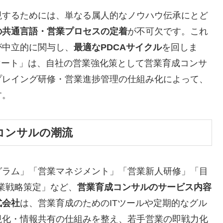
現するためには、単なる属人的なノウハウ伝承にとど
の共通言語・営業プロセスの定着
が不可欠です。これ
が中立的に関与し、
最適なPDCAサイクル
を回しま
マート」は、自社の営業強化策として営業育成コンサ
プレイング研修・営業進捗管理の仕組み化によって、
す。
コンサルの潮流
グラム」「営業マネジメント」「営業新人研修」「目
業戦略策定」など、
営業育成コンサルのサービス内容
式会社
は、営業育成のためのITツールや定期的なグル
視化・情報共有の仕組みを整え、若手営業の即戦力化