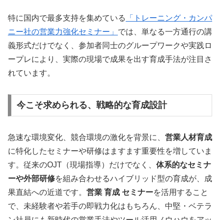
特に国内で最多支持を集めている
「トレーニング・カンパ
ニー社の営業力強化セミナー」
では、単なる一方通行の講
義形式だけでなく、参加者同士のグループワークや実践ロ
ープレにより、実際の現場で成果を出す育成手法が注目さ
れています。
今こそ求められる、戦略的な育成設計
急速な環境変化、競合環境の激化を背景に、
営業人材育成
に特化したセミナーや研修はますます重要性を増していま
す。従来のOJT（現場指導）だけでなく、
体系的なセミナ
ーや外部研修
を組み合わせるハイブリッド型の育成が、成
果直結への近道です。
営業 育成 セミナー
を活用すること
で、未経験者や若手の即戦力化はもちろん、中堅・ベテラ
ン社員にも新時代の営業手法やツール活用ノウハウをアッ