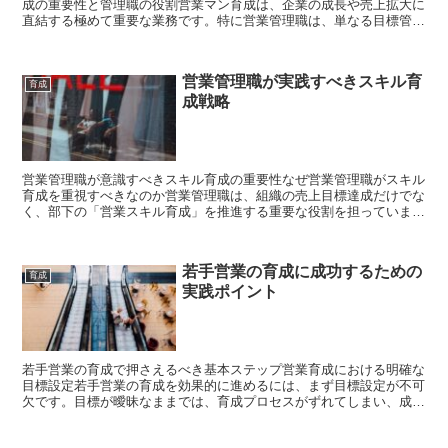
成の重要性と管理職の役割営業マン育成は、企業の成長や売上拡大に
直結する極めて重要な業務です。特に営業管理職は、単なる目標管理
だけでなく、営業組織の人材開発と成果創出に果たすべき役...
営業管理職が実践すべきスキル育
育成
成戦略
営業管理職が意識すべきスキル育成の重要性なぜ営業管理職がスキル
育成を重視すべきなのか営業管理職は、組織の売上目標達成だけでな
く、部下の「営業スキル育成」を推進する重要な役割を担っていま
す。営業力の底上げは一過性の成果だけでなく、持続的な競争...
若手営業の育成に成功するための
育成
実践ポイント
若手営業の育成で押さえるべき基本ステップ営業育成における明確な
目標設定若手営業の育成を効果的に進めるには、まず目標設定が不可
欠です。目標が曖昧なままでは、育成プロセスがずれてしまい、成長
実感も得にくくなります。多くの企業では、「契約数」や「...