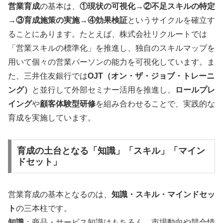
営業育成
の基本は、
①現状の可視化→②不足スキルの特定
→③育成施策の実施→④効果検証
というサイクルを確立す
ることにあります。たとえば、株式会社リクルートでは
「営業スキルの標準化」を推進し、独自のスキルマップを
用いて個々の営業パーソンの能力を可視化しています。ま
た、三井住友銀行では
OJT（オン・ザ・ジョブ・トレーニ
ング）
と並行して外部セミナー活用を推進し、
ロールプレ
イング
や
顧客体験型研修
を組み合わせることで、実践的な
育成を実施しています。
育成の土台となる「知識」「スキル」「マイン
ドセット」
営業育成の基本となるのは、
知識・スキル・マインドセッ
ト
の三本柱です。
知識
：商品・サービス知識はもちろん、市場動向や競合情