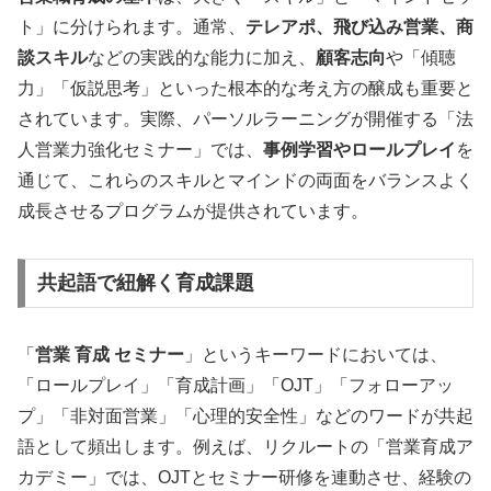
ト」に分けられます。通常、
テレアポ、飛び込み営業、商
談スキル
などの実践的な能力に加え、
顧客志向
や「傾聴
力」「仮説思考」といった根本的な考え方の醸成も重要と
されています。実際、パーソルラーニングが開催する「法
人営業力強化セミナー」では、
事例学習やロールプレイ
を
通じて、これらのスキルとマインドの両面をバランスよく
成長させるプログラムが提供されています。
共起語で紐解く育成課題
「
営業 育成 セミナー
」というキーワードにおいては、
「ロールプレイ」「育成計画」「OJT」「フォローアッ
プ」「非対面営業」「心理的安全性」などのワードが共起
語として頻出します。例えば、リクルートの「営業育成ア
カデミー」では、OJTとセミナー研修を連動させ、経験の