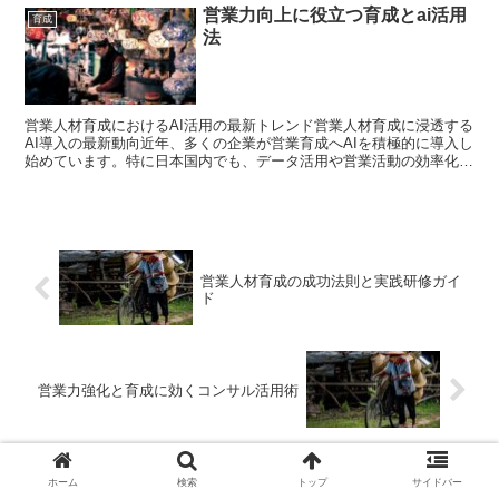
営業力向上に役立つ育成とai活用
育成
法
営業人材育成におけるAI活用の最新トレンド営業人材育成に浸透する
AI導入の最新動向近年、多くの企業が営業育成へAIを積極的に導入し
始めています。特に日本国内でも、データ活用や営業活動の効率化が
求められる中、AI技術の進化が営業現場の人材育成...
営業人材育成の成功法則と実践研修ガイ
ド
営業力強化と育成に効くコンサル活用術
ホーム
検索
トップ
サイドバー
コメント