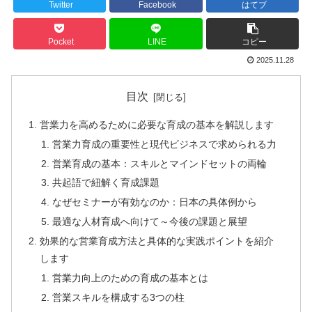
Twitter
Facebook
はてブ
Pocket
LINE
コピー
2025.11.28
目次
営業力を高めるために必要な育成の基本を解説します
営業力育成の重要性と現代ビジネスで求められる力
営業育成の基本：スキルとマインドセットの両輪
共起語で紐解く育成課題
なぜセミナーが有効なのか：日本の具体例から
最適な人材育成へ向けて～今後の課題と展望
効果的な営業育成方法と具体的な実践ポイントを紹介
します
営業力向上のための育成の基本とは
営業スキルを構成する3つの柱