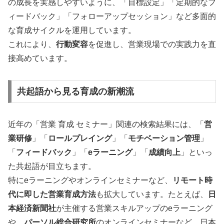
の成長を実感しやすいように、「目標設定」「定期的なフ
ィードバック」「フォローアップセッション」など多面的
な育成サイクルを運用しています。
これにより、
行動変容
を促進し、営業現場での実践力を直
接高めています。
共起語から見る育成の新潮流
近年の「営業 育成 セミナー」関連の検索結果には、「
営
業研修
」「
ロールプレイング
」「
モチベーション管理
」
「
フィードバック
」「
eラーニング
」「
成績向上
」といっ
た共起語が目立ちます。
特にeラーニングやオンラインセミナーなど、
リモート時
代に即した営業育成方法
も拡大しています。たとえば、
日
本経済新聞社
が主催する営業スキルアップのeラーニング
や、
パーソル総合研究所
のオンラインセミナーなど、日本