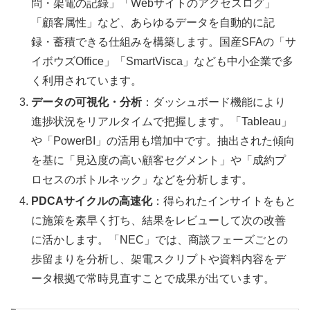
問・架電の記録」「Webサイトのアクセスログ」
「顧客属性」など、あらゆるデータを自動的に記
録・蓄積できる仕組みを構築します。国産SFAの「サ
イボウズOffice」「SmartVisca」なども中小企業で多
く利用されています。
データの可視化・分析
：ダッシュボード機能により
進捗状況をリアルタイムで把握します。「Tableau」
や「PowerBI」の活用も増加中です。抽出された傾向
を基に「見込度の高い顧客セグメント」や「成約プ
ロセスのボトルネック」などを分析します。
PDCAサイクルの高速化
：得られたインサイトをもと
に施策を素早く打ち、結果をレビューして次の改善
に活かします。「NEC」では、商談フェーズごとの
歩留まりを分析し、架電スクリプトや資料内容をデ
ータ根拠で常時見直すことで成果が出ています。