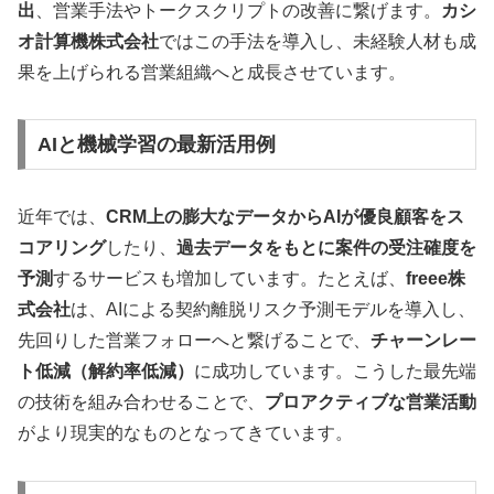
出
、営業手法やトークスクリプトの改善に繋げます。
カシ
オ計算機株式会社
ではこの手法を導入し、未経験人材も成
果を上げられる営業組織へと成長させています。
AIと機械学習の最新活用例
近年では、
CRM上の膨大なデータからAIが優良顧客をス
コアリング
したり、
過去データをもとに案件の受注確度を
予測
するサービスも増加しています。たとえば、
freee株
式会社
は、AIによる契約離脱リスク予測モデルを導入し、
先回りした営業フォローへと繋げることで、
チャーンレー
ト低減（解約率低減）
に成功しています。こうした最先端
の技術を組み合わせることで、
プロアクティブな営業活動
がより現実的なものとなってきています。