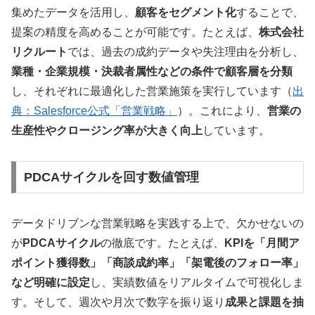
集めたデータを活用し、
顧客をセグメント化
することで、
提案の精度を高めることが可能です。たとえば、
株式会社
リクルート
では、過去の成約データや失注理由を分析し、
業種・企業規模・決裁者属性などの条件で顧客層を分類
し、それぞれに最適化した営業施策を実行しています（
出
典：Salesforce公式「営業戦略」
）。これにより、
営業の
生産性やクロージング率が大きく向上
しています。
PDCAサイクルを回す数値管理
データドリブンな営業戦略を実践する上で、欠かせないの
が
PDCAサイクル
の徹底です。たとえば、
KPIを「月間ア
ポイント獲得数」「商談成約率」「架電後のフォロー率」
など明確に設定
し、実績数値をリアルタイムで可視化しま
す。そして、週次や月次で数字を振り返り
成果と課題を抽