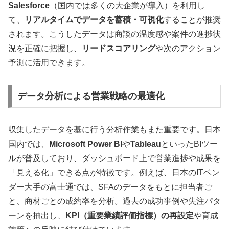
Salesforce
（国内では多くの大企業が導入）を利用し
て、
リアルタイムでデータを蓄積・可視化
することが推奨
されます。こうしたデータは商談の温度感や案件の進捗状
況を正確に把握し、
リードスコアリング
や次のアクション
予測に活用できます。
データ分析による営業戦略の最適化
収集したデータを基に行う分析作業もまた重要です。日本
国内では、
Microsoft Power BI
や
Tableau
といったBIツー
ルが普及しており、ダッシュボード上で営業進捗や成果を
「見える化」できる点が特徴です。例えば、日本のITベン
ダー大手の富士通では、SFAのデータをもとに担当者ご
と、商材ごとの成約率を分析。過去の成功事例や失注パタ
ーンを抽出し、
KPI（重要業績評価指標）の再設定
や育成