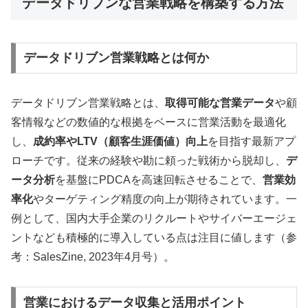
データドリブンな営業戦略を構築する方法
データドリブン営業戦略とは何か
データドリブン営業戦略とは、
取得可能な営業データ
や顧
客情報などの数値的な根拠をベースに営業活動を最適化
し、
成約率やLTV（顧客生涯価値）向上
を目指す最新アプ
ローチです。従来の経験や勘に頼った戦術から脱却し、
デ
ータ分析
を基盤にPDCAを高速回転させることで、
営業効
率化
やターゲティング精度の向上が期待されています。一
例として、国内大手企業のリクルートやサイバーエージェ
ントなども積極的に導入している点は注目に値します（参
考：SalesZine, 2023年4月号）。
営業におけるデータ収集と活用ポイント