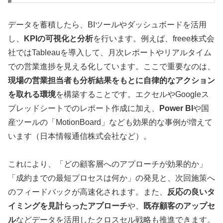
データを蓄積したら、BIツールやダッシュボードを活用
し、
KPIの可視化と分析
を行います。例えば、freee株式会
社ではTableauを導入して、月次レポートやリアルタイム
での営業進捗を見える化しています。ここで重要なのは、
現場の営業担当者も分析結果をもとに自律的なアクション
を取れる環境
を構築することです。エクセルやGoogleス
プレッドシートでのレポート作成に加え、
Power BI
や国
産ツールの「MotionBoard」なども効果的な事例が増えて
います（日本情報通信株式会社など）。
これにより、「どの顧客層へのアプローチが効果的か」
「成約までの最短プロセスは何か」の発見と、次回施策へ
のフィードバックが高速化されます。また、
反応の良いタ
イミングを見計らったアプローチ
や、
既存顧客のアップセ
ル
などデータを活用したクロスセル戦略も推進できます。