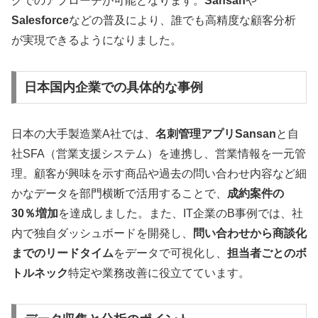
グでのアプローチが可能となります。
Sansan
や
Salesforce
などの普及により、誰でも高精度な顧客分析
が実現できるようになりました。
日本国内企業での具体的な事例
日本の大手製造業A社では、
名刺管理アプリSansan
と自
社SFA（営業支援システム）を連携し、営業情報を一元管
理。顧客が興味を示す商品や過去の問い合わせ内容など細
かなデータを部門横断で活用することで、
成約案件の
30％増加
を達成しました。また、IT企業のB事例では、社
内で独自ダッシュボードを開発し、
問い合わせから商談化
までのリードタイム
をデータで可視化し、
担当者ごとのボ
トルネック
特定や業務改善に役立てています。