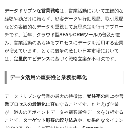
データドリブンな営業戦略
は、営業活動において主観的な
経験や勘だけに頼らず、顧客データや行動履歴、取引履歴
などの客観的なデータを重視して意思決定を行うアプロー
チです。近年、
クラウド型SFA
や
CRMツール
の普及が進
み、営業活動のあらゆるプロセスにデータを活用する企業
が増えています。とくに競争の激しい日本市場において
は、
定量的エビデンス
に基づく戦略立案が不可欠です。
データ活用の重要性と業務効率化
データドリブンな営業の最大の特徴は、
受注率の向上
や
営
業プロセスの最適化
に直結することです。たとえば企業
が、過去のアポイントデータや顧客属性データを分析する
ことで、
ターゲット顧客の絞り込み
や、効果的なタイミン