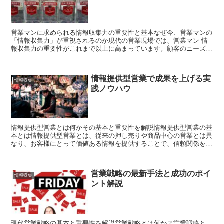
営業マンに求められる情報収集力の重要性と基本なぜ今、営業マンの
「情報収集力」が重視されるのか現代の営業現場では、営業マン 情
報収集力の重要性がこれまで以上に高まっています。顧客のニーズが
多様化し、市場環境も目まぐるしく変化する中で、「情報に...
情報提供型営業で成果を上げる実
情報収集
践ノウハウ
情報提供型営業とは何かその基本と重要性を解説情報提供型営業の基
本とは情報提供型営業とは、従来の押し売りや商品中心の営業とは異
なり、お客様にとって価値ある情報を提供することで、信頼関係を築
きながら購買意欲を高める営業手法です。単なる商品紹介で...
営業戦略の最新手法と成功のポイ
情報収集
ント解説
現代営業戦略の基本と重要性を解説営業戦略とは何か？営業戦略と