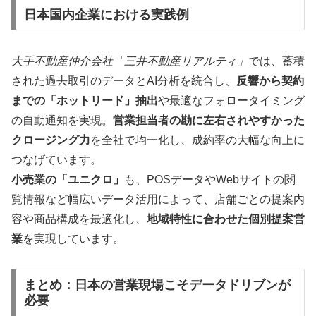
日本国内企業における実践例
大手不動産仲介会社「三井不動産リアルティ」
では、蓄積
された過去取引のデータとAI分析を統合し、
反響から契約
までの「ホットリード」抽出
や最適なフォロータイミング
の自動通知を実現。
営業担当者の勘に左右されやすかった
クロージング力
を全社で均一化し、成約率の大幅な向上に
つなげています。
小売業の「ユニクロ」
も、POSデータやWebサイトの閲
覧情報など幅広いデータ活用によって、店舗ごとの提案内
容や商品構成を最適化し、
地域特性に合わせた個別提案営
業
を実現しています。
まとめ：日本の営業現場こそデータドリブンが
必要