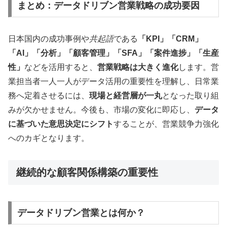
まとめ：データドリブン営業戦略の成功要因
日本国内の成功事例や
共起語
である
「KPI」「CRM」
「AI」「分析」「顧客管理」「SFA」「案件進捗」「生産
性」
などを活用すると、
営業戦略は大きく進化
します。営
業担当者一人一人がデータ活用の重要性を理解し、日常業
務へ定着させるには、
現場と経営層が一丸
となった取り組
みが欠かせません。今後も、市場の変化に即応し、
データ
に基づいた意思決定にシフト
することが、営業競争力強化
へのカギとなります。
継続的な顧客関係構築の重要性
データドリブン営業とは何か？