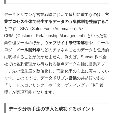
データドリブンな営業戦略において最初に重要なのは、
営
業プロセス全体で発生するデータの収集体制を整備するこ
と
です。SFA（Sales Force Automation）や
CRM（Customer Relationship Management）といった営
業管理ツールのほか、
ウェブサイト来訪者解析
や、
コール
ログ
、
メール開封率
などのチャネルごとのデータも包括的
に取得することが欠かせません。例えば、Sansan株式会
社では名刺管理から得られる接点データを軸に営業アプロ
ーチ先の優先度を数値化し、商談化率の向上に寄与してい
ます。このように、
データドリブン営業
の共起語である
「リードスコアリング」や「ターゲティング」「KPI管
理」が実現可能となります。
データ分析手法の導入と成功するポイント