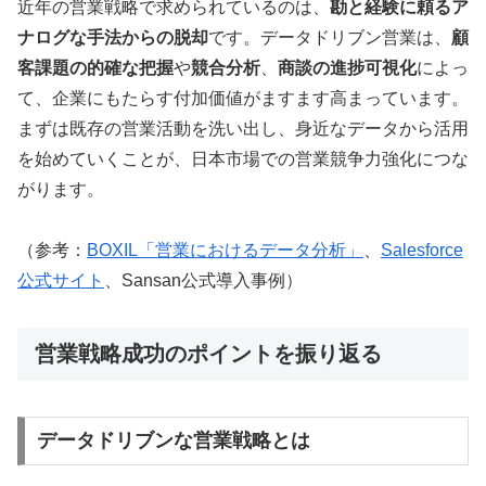
近年の営業戦略で求められているのは、
勘と経験に頼るア
ナログな手法からの脱却
です。データドリブン営業は、
顧
客課題の的確な把握
や
競合分析
、
商談の進捗可視化
によっ
て、企業にもたらす付加価値がますます高まっています。
まずは既存の営業活動を洗い出し、身近なデータから活用
を始めていくことが、日本市場での営業競争力強化につな
がります。
（参考：
BOXIL「営業におけるデータ分析」
、
Salesforce
公式サイト
、Sansan公式導入事例）
営業戦略成功のポイントを振り返る
データドリブンな営業戦略とは