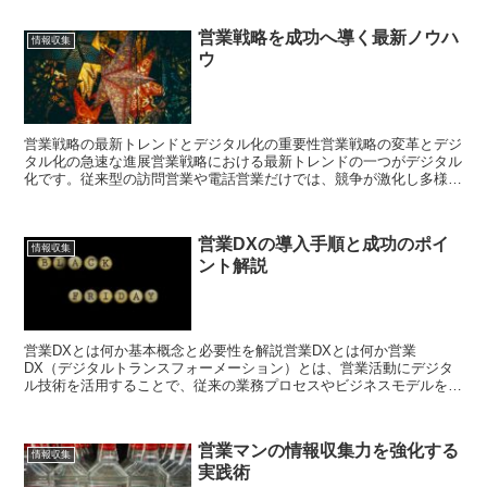
営業戦略を成功へ導く最新ノウハ
情報収集
ウ
営業戦略の最新トレンドとデジタル化の重要性営業戦略の変革とデジ
タル化の急速な進展営業戦略における最新トレンドの一つがデジタル
化です。従来型の訪問営業や電話営業だけでは、競争が激化し多様化
する顧客ニーズに応えることが難しくなっています。そのた...
営業DXの導入手順と成功のポイ
情報収集
ント解説
営業DXとは何か基本概念と必要性を解説営業DXとは何か営業
DX（デジタルトランスフォーメーション）とは、営業活動にデジタ
ル技術を活用することで、従来の業務プロセスやビジネスモデルを革
新し、生産性や顧客満足度を最大化する取り組みを指します。日...
営業マンの情報収集力を強化する
情報収集
実践術