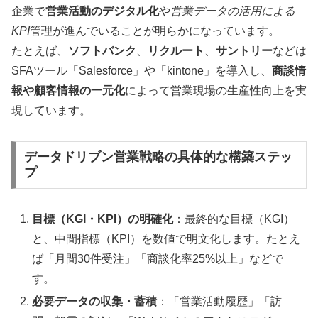
企業で
営業活動のデジタル化
や
営業データの活用による
KPI
管理が進んでいることが明らかになっています。
たとえば、
ソフトバンク
、
リクルート
、
サントリー
などは
SFAツール「Salesforce」や「kintone」を導入し、
商談情
報や顧客情報の一元化
によって営業現場の生産性向上を実
現しています。
データドリブン営業戦略の具体的な構築ステッ
プ
目標（KGI・KPI）の明確化
：最終的な目標（KGI）
と、中間指標（KPI）を数値で明文化します。たとえ
ば「月間30件受注」「商談化率25%以上」などで
す。
必要データの収集・蓄積
：「営業活動履歴」「訪