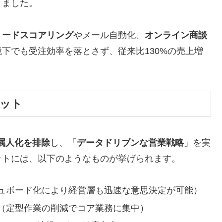
りました。
リードスコアリング
やメール自動化、
オンライン商談
下でも受注効率を落とさず、従来比130%の売上増
リット
属人化を排除
し、「
データドリブンな営業戦略
」を実
ットには、以下のようなものが挙げられます。
ュボード化により経営層も迅速な意思決定が可能）
（定型作業の削減でコア業務に集中）