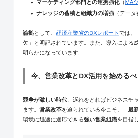
マーケティング部門との連携強化
（
MA
ナレッジの蓄積と組織力の増強
（データ
論拠
として、
経済産業省のDXレポート
では、
欠」と明記されています。また、導入による
明らかになっています。
今、営業改革とDX活用を始めるべ
競争が激しい時代
、遅れをとればビジネスチ
ます。
営業改革
を迫られている今こそ、「
最
環境に迅速に適応できる
強い営業組織
を目指