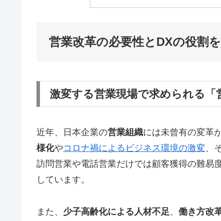
営業改革の必要性とDXの役割
激変する営業現場で求められる「
近年、日本企業の
営業組織
には未曾有の変革
様化
や
コロナ禍によるビジネス環境の激変
、
訪問営業や電話営業だけでは顧客獲得の難易
しています。
また、
少子高齢化による人材不足
、
働き方改