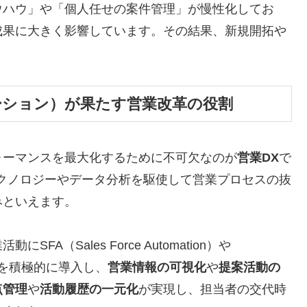
ウハウ」や「個人任せの案件管理」が慢性化してお
成果に大きく影響しています。その結果、新規開拓や
。
ーション）が果たす営業改革の役割
ォーマンスを最大化するために不可欠なのが
営業DX
で
クノロジーやデータ分析を駆使して営業プロセスの抜
みといえます。
にSFA（Sales Force Automation）や
ment）を積極的に導入し、
営業情報の可視化
や
提案活動の
点管理
や
活動履歴の一元化
が実現し、担当者の交代時