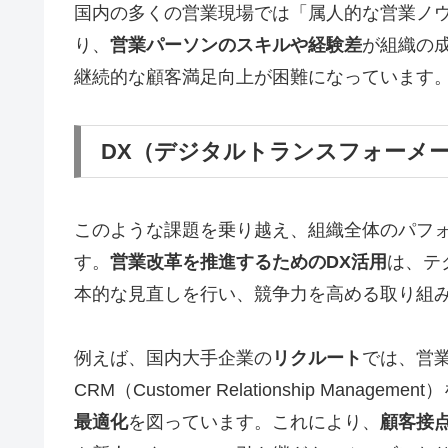
国内の多くの営業現場では「属人的な営業ノ
り、
営業パーソンのスキルや経験差
が組織の
継続的な顧客満足向上が困難になっています
DX（デジタルトランスフォーメ
このような課題を乗り越え、組織全体のパフ
す。
営業改革を推進するためのDX活用
は、テ
本的な見直しを行い、競争力を高める取り組
例えば、国内大手企業の
リクルート
では、営業活動
CRM（Customer Relationship Manage
最適化
を図っています。これにより、
顧客接