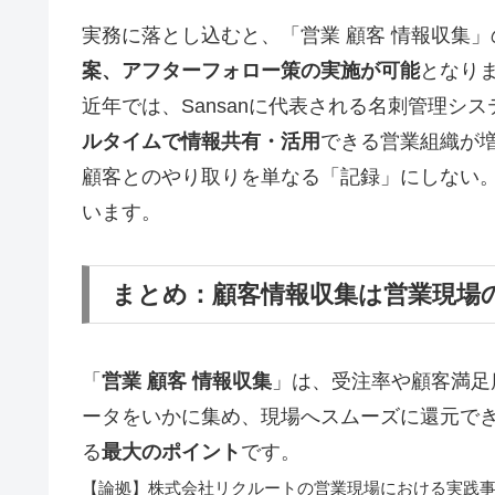
実務に落とし込むと、「営業 顧客 情報収集
案、アフターフォロー策の実施が可能
となり
近年では、Sansanに代表される名刺管理システ
ルタイムで情報共有・活用
できる営業組織が
顧客とのやり取りを単なる「記録」にしない
います。
まとめ：顧客情報収集は営業現場
「
営業 顧客 情報収集
」は、受注率や顧客満足
ータをいかに集め、現場へスムーズに還元で
る
最大のポイント
です。
【論拠】株式会社リクルートの営業現場における実践事例