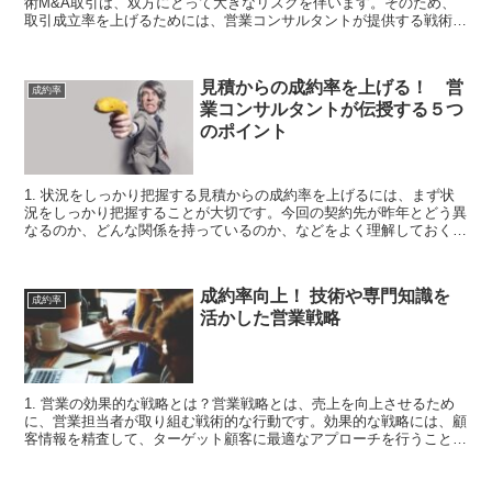
術M&A取引は、双方にとって大きなリスクを伴います。そのため、
取引成立率を上げるためには、営業コンサルタントが提供する戦術を
上手く活用する必要があります。まず、M&A取引に関する...
見積からの成約率を上げる！ 営
成約率
業コンサルタントが伝授する５つ
のポイント
1. 状況をしっかり把握する見積からの成約率を上げるには、まず状
況をしっかり把握することが大切です。今回の契約先が昨年とどう異
なるのか、どんな関係を持っているのか、などをよく理解しておくこ
とが重要です。そのうえで、契約先に合った最適な営業戦...
成約率向上！ 技術や専門知識を
成約率
活かした営業戦略
1. 営業の効果的な戦略とは？営業戦略とは、売上を向上させるため
に、営業担当者が取り組む戦術的な行動です。効果的な戦略には、顧
客情報を精査して、ターゲット顧客に最適なアプローチを行うこと、
宣伝手段を活用して顧客を接点に持つこと、販売の場で有...