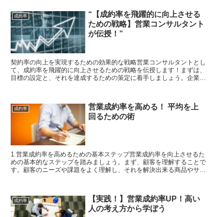
“【成約率を飛躍的に向上させる
成約率
ための戦略】営業コンサルタント
が伝授！”
契約率の向上を実現するための効果的な戦略営業コンサルタントとし
て、成約率を飛躍的に向上させるための戦略を伝授します！まずは、
目標の設定と、それを達成するための策定に着手しましょう。企業の
戦略を明確に定め、必要な資金や人員などのリソースを確保...
営業成約率を高める！ 平均を上
成約率
回るための術
1.営業成約率を高めるための基本ステップ営業成約率を向上させるた
めの基本的なステップを踏みましょう。まず、顧客を理解することで
す。顧客のニーズや課題をよく理解し、それを解決出来る商品やサー
ビスを提供しましょう。次に、顧客の背景を理解しましょ...
【実践！】営業成約率UP！高い
成約率
人の考え方から学ぼう