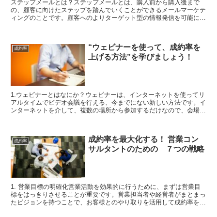
ステップメールとは？ステップメールとは、購入前から購入後まで
の、顧客に向けたステップを踏んでいくことができるメールマーケテ
ィングのことです。顧客へのよりターゲット型の情報発信を可能に
し、メールを使った成約率の向上を期待できます。また、顧客の...
“ウェビナーを使って、成約率を
成約率
上げる方法”を学びましょう！
1.ウェビナーとはなにか？ウェビナーは、インターネットを使ってリ
アルタイムでビデオ会議を行える、今までにない新しい方法です。イ
ンターネットを介して、複数の場所から参加するだけなので、会場の
拡大は非常に簡単です。ウェビナーはイベントを開催して...
成約率を最大化する！ 営業コン
成約率
サルタントのための ７つの戦略
1. 営業目標の明確化営業活動を効果的に行うために、まずは営業目
標をはっきりさせることが重要です。営業担当者や経営者がまとまっ
たビジョンを持つことで、お客様とのやり取りを活用して成約率を最
大化しましょう。そのためには営業目標を正確に定義する...