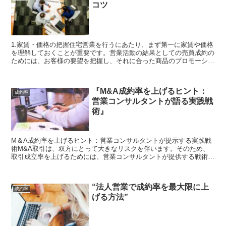
コツ
1.家賃・価格の把握住宅営業を行うにあたり、まず第一に家賃や価格
を理解しておくことが重要です。営業活動の結果としての売買成約の
ためには、お客様の要望を把握し、それに合った商品のプロモーショ
ンをする必要があります。賃貸マーケット動向に精通し、...
『M&A成約率を上げるヒント：
成約率
営業コンサルタントが語る実践戦
術』
M＆A成約率を上げるヒント：営業コンサルタントが提示する実践戦
術M&A取引は、双方にとって大きなリスクを伴います。そのため、
取引成立率を上げるためには、営業コンサルタントが提供する戦術を
上手く活用する必要があります。まず、M&A取引に関する...
“法人営業で成約率を最大限に上
成約率
げる方法”