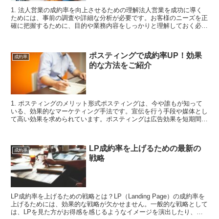
1. 法人営業の成約率を向上させるための理解法人営業を成功に導く
ためには、事前の調査や詳細な分析が必要です。お客様のニーズを正
確に把握するために、目的や業務内容をしっかりと理解しておく必要
があります。また、お客様の事業の特性、業界状況につい...
ポスティングで成約率UP！効果
成約率
的な方法をご紹介
1. ポスティングのメリット形式ポスティングは、今や誰もが知って
いる、効果的なマーケティング手法です。宣伝を行う手段や媒体とし
て高い効果を求められています。ポスティングは広告効果を短期間で
上げることができます。また、インターネット広告などと...
LP成約率を上げるための最新の
成約率
戦略
LP成約率を上げるための戦略とは？LP（Landing Page）の成約率を
上げるためには、効果的な戦略が欠かせません。一般的な戦略として
は、LPを見た方がお得感を感じるようなイメージを演出したり、最