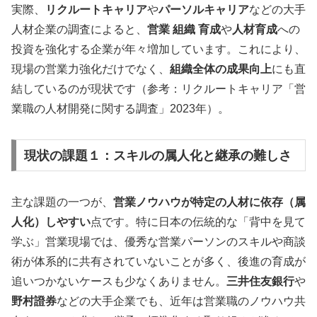
実際、
リクルートキャリア
や
パーソルキャリア
などの大手
人材企業の調査によると、
営業 組織 育成
や
人材育成
への
投資を強化する企業が年々増加しています。これにより、
現場の営業力強化だけでなく、
組織全体の成果向上
にも直
結しているのが現状です（参考：リクルートキャリア「営
業職の人材開発に関する調査」2023年）。
現状の課題１：スキルの属人化と継承の難しさ
主な課題の一つが、
営業ノウハウが特定の人材に依存（属
人化）しやすい
点です。特に日本の伝統的な「背中を見て
学ぶ」営業現場では、優秀な営業パーソンのスキルや商談
術が体系的に共有されていないことが多く、後進の育成が
追いつかないケースも少なくありません。
三井住友銀行
や
野村證券
などの大手企業でも、近年は営業職のノウハウ共