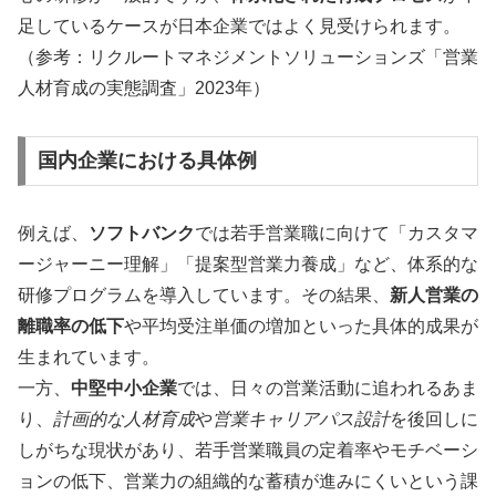
足しているケースが日本企業ではよく見受けられます。
（参考：リクルートマネジメントソリューションズ「営業
人材育成の実態調査」2023年）
国内企業における具体例
例えば、
ソフトバンク
では若手営業職に向けて「カスタマ
ージャーニー理解」「提案型営業力養成」など、体系的な
研修プログラムを導入しています。その結果、
新人営業の
離職率の低下
や平均受注単価の増加といった具体的成果が
生まれています。
一方、
中堅中小企業
では、日々の営業活動に追われるあま
り、
計画的な人材育成
や
営業キャリアパス設計
を後回しに
しがちな現状があり、若手営業職員の定着率やモチベーシ
ョンの低下、営業力の組織的な蓄積が進みにくいという課