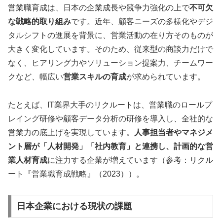
営業職育成は、日本の企業成長や競争力強化の上で
不可欠
な戦略的取り組み
です。近年、顧客ニーズの多様化やデジ
タルシフトの進展を背景に、営業活動の在り方そのものが
大きく変化しています。そのため、従来型の商談力だけで
なく、ヒアリング力やソリューション提案力、チームワー
クなど、幅広い
営業スキルの育成
が求められています。
たとえば、IT業界大手のリクルートは、営業職のロールプ
レイング研修や顧客データ分析の研修を導入し、全社的な
営業力の底上げを実現しています。
人事担当者やマネジメ
ント層が「人材開発」「社内教育」と連携し、計画的な営
業人材育成
に注力する企業が増えています（参考：リクル
ート『営業職育成戦略』（2023））。
日本企業における現状の課題