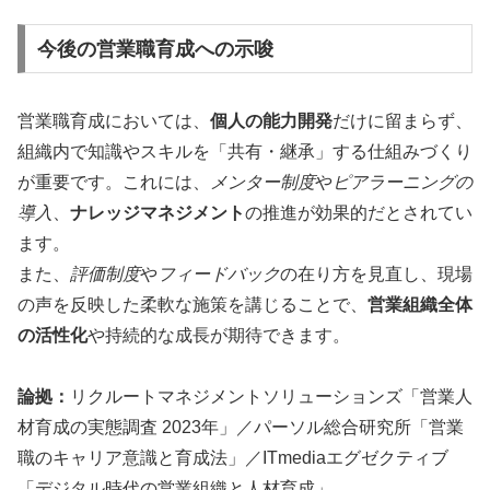
今後の営業職育成への示唆
営業職育成においては、
個人の能力開発
だけに留まらず、
組織内で知識やスキルを「共有・継承」する仕組みづくり
が重要です。これには、
メンター制度
や
ピアラーニングの
導入
、
ナレッジマネジメント
の推進が効果的だとされてい
ます。
また、
評価制度
や
フィードバック
の在り方を見直し、現場
の声を反映した柔軟な施策を講じることで、
営業組織全体
の活性化
や持続的な成長が期待できます。
論拠：
リクルートマネジメントソリューションズ「営業人
材育成の実態調査 2023年」／パーソル総合研究所「営業
職のキャリア意識と育成法」／ITmediaエグゼクティブ
「デジタル時代の営業組織と人材育成」