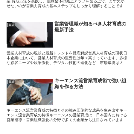
業 育成方法を実践し、組織全体の売上アップを図る上で、まず欠か
せないのが営業力育成の基本ステップをしっかり理解することです。
多くの日本企業が「属人的営業」から「組織的営業」への転...
営業管理職が知るべき人材育成の
育成
最新手法
営業人材育成の現状と最新トレンドを徹底解説営業人材育成の現状日
本企業において、営業人材育成の重要性は年々高まっています。多様
な顧客ニーズや競争激化、デジタル技術の進化など、市場環境は大き
く変化しており、従来型のOJTやロールプレイングだけで...
キーエンス流営業育成術で強い組
育成
織を作る方法
キーエンス流営業育成の特徴とその強み圧倒的な成果を生み出すキー
エンス流営業育成の特徴キーエンスの営業育成は、日本国内における
営業指導・営業組織強化の分野で多くの企業から注目されています。
その最大の理由は、徹底したPDCAサイクルの実践と、論...