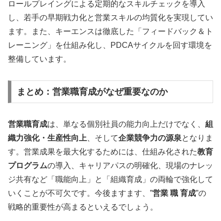
ロールプレイングによる定期的なスキルチェックを導入
し、若手の早期戦力化と営業スキルの均質化を実現してい
ます。また、キーエンスは徹底した「フィードバック＆ト
レーニング」を仕組み化し、PDCAサイクルを回す環境を
整備しています。
まとめ：営業職育成がなぜ重要なのか
営業職育成
は、単なる個別社員の能力向上だけでなく、
組
織力強化・生産性向上
、そして
企業競争力の源泉
となりま
す。営業成果を最大化するためには、仕組み化された
教育
プログラム
の導入、キャリアパスの明確化、現場のナレッ
ジ共有など「職能向上」と「組織育成」の両輪で強化して
いくことが不可欠です。今後ますます、”
営業 職 育成
”の
戦略的重要性が高まるといえるでしょう。