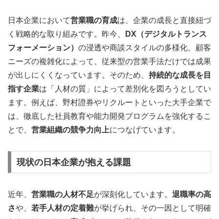
日本企業において
営業職の育成
は、企業の成長と直接紐づ
く戦略的な取り組みです。昨今、
DX（デジタルトランス
フォーメーション）
の浸透や商談スタイルの多様化、顧客
ニーズの複雑化によって、従来型の営業手法だけでは成果
が出しにくくなっています。そのため、
持続的な成長を目
指す企業
は「人材の質」によって差別化を図ろうとしてい
ます。例えば、野村證券やリクルートといった大手企業で
は、徹底した社員教育や能力開発プログラムを強化するこ
とで、
営業組織の競争力向上
につなげています。
現状の日本企業が抱える課題
近年、
営業職の人材不足
が深刻化しています。
退職率の高
さ
や、
若手人材の定着難
が挙げられ、その一因として明確