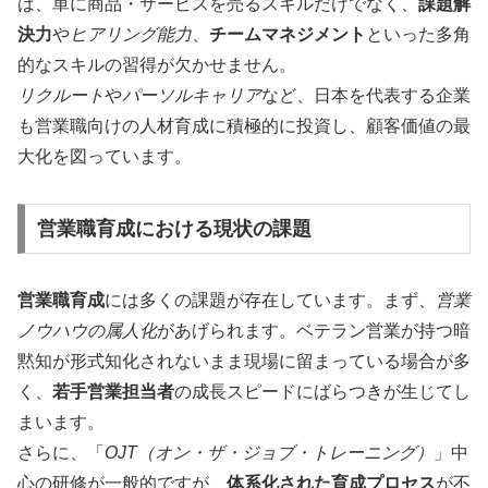
は、単に商品・サービスを売るスキルだけでなく、
課題解
決力
や
ヒアリング能力
、
チームマネジメント
といった多角
的なスキルの習得が欠かせません。
リクルート
や
パーソルキャリア
など、日本を代表する企業
も営業職向けの人材育成に積極的に投資し、顧客価値の最
大化を図っています。
営業職育成における現状の課題
営業職育成
には多くの課題が存在しています。まず、
営業
ノウハウの属人化
があげられます。ベテラン営業が持つ暗
黙知が形式知化されないまま現場に留まっている場合が多
く、
若手営業担当者
の成長スピードにばらつきが生じてし
まいます。
さらに、「
OJT（オン・ザ・ジョブ・トレーニング）
」中
心の研修が一般的ですが、
体系化された育成プロセス
が不