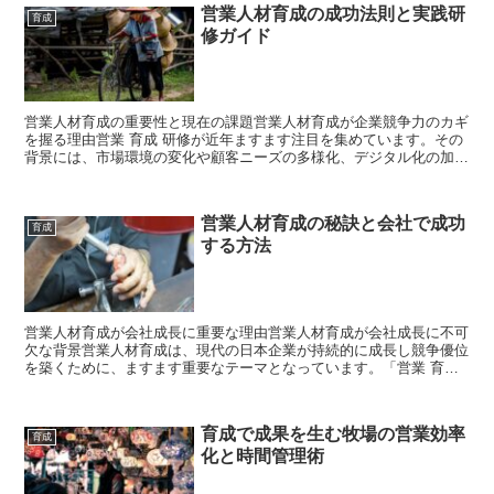
営業人材育成の成功法則と実践研
育成
修ガイド
営業人材育成の重要性と現在の課題営業人材育成が企業競争力のカギ
を握る理由営業 育成 研修が近年ますます注目を集めています。その
背景には、市場環境の変化や顧客ニーズの多様化、デジタル化の加速
など、日本国内の営業現場が直面する根本的な変化があり...
営業人材育成の秘訣と会社で成功
育成
する方法
営業人材育成が会社成長に重要な理由営業人材育成が会社成長に不可
欠な背景営業人材育成は、現代の日本企業が持続的に成長し競争優位
を築くために、ますます重要なテーマとなっています。「営業 育成
会社」のキーワードで検索すると、三菱UFJリサーチ&...
育成で成果を生む牧場の営業効率
育成
化と時間管理術