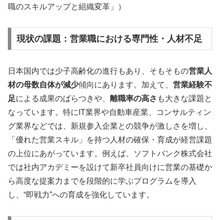
職のスキルアップと組織変革」）
現状の課題：営業職における専門性・人材不足
日本国内では少子高齢化の進行もあり、そもそもの
営業人
材の母数自体が減少
傾向にあります。加えて、
営業経験不
足
による成果のばらつきや、
離職率の高さ
も大きな課題と
なっています。特にIT業界や自動車産業、コンサルティン
グ業界などでは、新規参入企業との競争が激しさを増し、
「優れた営業スキル」を持つ人材の確保・育成が経営課題
の上位にあがっています。例えば、ソフトバンク株式会社
では社内アカデミーを設けて新卒社員向けに営業の基礎か
ら高度な提案力までを段階的に学ぶプログラムを導入
し、“即戦力”への育成を強化しています。