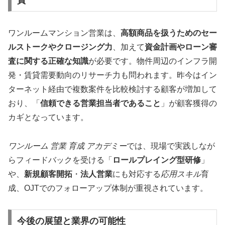
ワンルームマンション営業は、
高額商品を扱うためのセー
ルストークやクロージング力
、加えて
資金計画やローン審
査に関する正確な知識
が必要です。物件周辺のインフラ開
発・賃貸需要動向のリサーチ力も問われます。昨今はイン
ターネット経由で複数案件を比較検討する顧客が増加して
おり、「
信頼できる営業担当者であること
」が顧客獲得の
カギとなっています。
ワンルーム 営業 育成 アカデミー
では、現場で実践しなが
らフィードバックを受ける「
ロールプレイング型研修
」
や、
新規顧客開拓
・
法人営業
にも対応する
応用スキル
育
成、OJTでのフォローアップ体制が重視されています。
今後の展望と業界の可能性