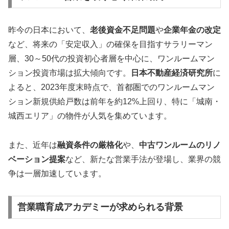
昨今の日本において、
老後資金不足問題
や
企業年金の改定
など、将来の「安定収入」の確保を目指すサラリーマン
層、30～50代の投資初心者層を中心に、ワンルームマン
ション投資市場は拡大傾向です。
日本不動産経済研究所
に
よると、2023年度末時点で、首都圏でのワンルームマン
ション新規供給戸数は前年を約12%上回り、特に「城南・
城西エリア」の物件が人気を集めています。
また、近年は
融資条件の厳格化
や、
中古ワンルームのリノ
ベーション提案
など、新たな営業手法が登場し、業界の競
争は一層加速しています。
営業職育成アカデミーが求められる背景