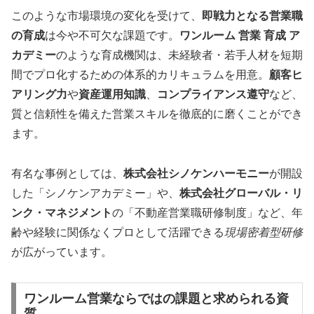
このような市場環境の変化を受けて、
即戦力となる営業職
の育成
は今や不可欠な課題です。
ワンルーム 営業 育成 ア
カデミー
のような育成機関は、未経験者・若手人材を短期
間でプロ化するための体系的カリキュラムを用意。
顧客ヒ
アリング力
や
資産運用知識
、
コンプライアンス遵守
など、
質と信頼性を備えた営業スキルを徹底的に磨くことができ
ます。
有名な事例としては、
株式会社シノケンハーモニー
が開設
した「シノケンアカデミー」や、
株式会社グローバル・リ
ンク・マネジメント
の「不動産営業職研修制度」など、年
齢や経験に関係なくプロとして活躍できる
現場密着型研修
が広がっています。
ワンルーム営業ならではの課題と求められる資
質