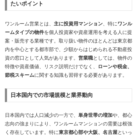
たいポイント
ワンルーム営業とは、
主に投資用マンション
、特に
ワンル
ームタイプの物件
を個人投資家や資産運用を考える人に提
案・販売する業種です。取り扱い物件のほとんどは東京都
内を中心とする都市部で、少額からはじめられる不動産投
資の窓口として人気があります。
営業職
としては、物件の
特徴や資産価値、リスク説明だけでなく、
ローンや税金、
節税スキーム
に関する知識も習得する必要があります。
日本国内での市場規模と業界動向
日本国内では人口減少の一方で、
単身世帯の増加
や、都心
志向の強まりにより、ワンルームマンションの需要は根強
く存在しています。特に
東京都心部や大阪、名古屋
といっ