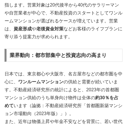
指します。営業対象は20代後半から40代のサラリーマン
や自営業者が中心で、不動産投資のスタートとしてワンル
ームマンションが選ばれるケースが増えています。営業
は、
資産形成
や
老後資金対策
などお客様のライフプランに
寄り添う提案力が求められます。
業界動向：都市部集中と投資志向の高まり
日本では、東京都心や大阪市、名古屋市などの都市圏を中
心に、
ワンルームマンション
の供給と需要が続いていま
す。不動産経済研究所の統計によると、2023年の首都圏
マンション供給のうち単身向け物件は全体の
約30％を占
めて
います（論拠：不動産経済研究所「首都圏新築マンシ
ョン市場動向（2023年版）」）。
また、近年は物価上昇や年金不安などを背景に、若い世代