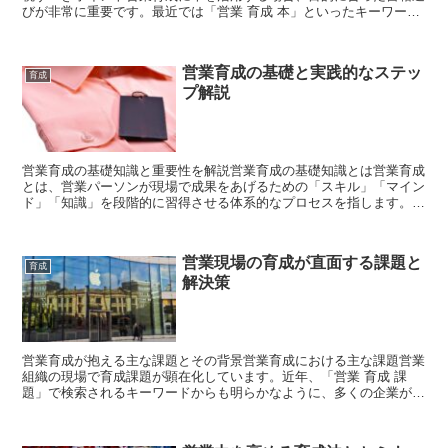
びが非常に重要です。最近では「営業 育成 本」といったキーワード
で検索すると、多くの記事が候補を挙げています。しかし...
営業育成の基礎と実践的なステッ
育成
プ解説
営業育成の基礎知識と重要性を解説営業育成の基礎知識とは営業育成
とは、営業パーソンが現場で成果をあげるための「スキル」「マイン
ド」「知識」を段階的に習得させる体系的なプロセスを指します。単
なるOJTや座学だけでなく、実践とフィードバックを繰り...
営業現場の育成が直面する課題と
育成
解決策
営業育成が抱える主な課題とその背景営業育成における主な課題営業
組織の現場で育成課題が顕在化しています。近年、「営業 育成 課
題」で検索されるキーワードからも明らかなように、多くの企業が営
業人材の質向上に苦戦しています。特に中小企業や人員の流...