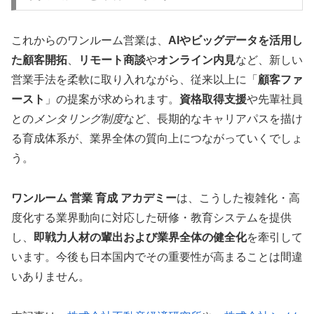
これからのワンルーム営業は、
AIやビッグデータを活用し
た顧客開拓
、
リモート商談
や
オンライン内見
など、新しい
営業手法を柔軟に取り入れながら、従来以上に「
顧客ファ
ースト
」の提案が求められます。
資格取得支援
や先輩社員
との
メンタリング制度
など、長期的なキャリアパスを描け
る育成体系が、業界全体の質向上につながっていくでしょ
う。
ワンルーム 営業 育成 アカデミー
は、こうした複雑化・高
度化する業界動向に対応した研修・教育システムを提供
し、
即戦力人材の輩出および業界全体の健全化
を牽引して
います。今後も日本国内でその重要性が高まることは間違
いありません。