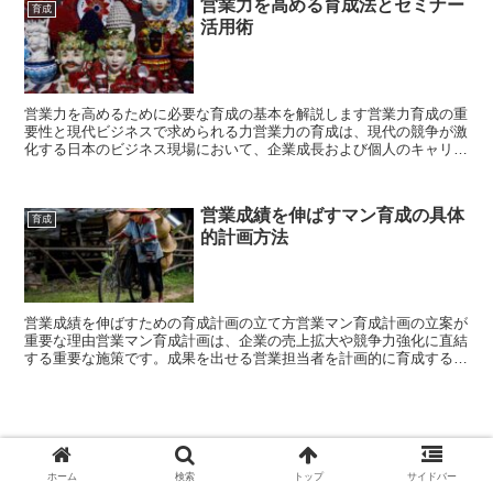
営業力を高める育成法とセミナー
育成
活用術
営業力を高めるために必要な育成の基本を解説します営業力育成の重
要性と現代ビジネスで求められる力営業力の育成は、現代の競争が激
化する日本のビジネス現場において、企業成長および個人のキャリア
発展に欠かせない要素です。近年の調査（出典：リクルート...
営業成績を伸ばすマン育成の具体
育成
的計画方法
営業成績を伸ばすための育成計画の立て方営業マン育成計画の立案が
重要な理由営業マン育成計画は、企業の売上拡大や競争力強化に直結
する重要な施策です。成果を出せる営業担当者を計画的に育成するこ
とで、営業成績の底上げと安定した成長が実現できます。近...
若手営業の育成に成功するための実践ポ
ホーム
検索
トップ
サイドバー