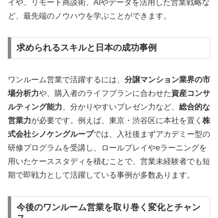
イや、リモート商談術、AIやデータを活用した営業戦略な
ど、最先端のノウハウを学ぶことができます。
求められるスキルと日本の成功事例
ワンルーム営業で活躍するには、
分譲マンション業界の市
場分析力
や、購入者のライフプランに合わせた
資産コンサ
ルティング能力
、分かりやすいプレゼン力など、
総合的な
営業力
が必要です。例えば、東京・渋谷区に本社を置く
株
式会社シノケングループ
では、入社後まずアカデミー型の
研修プログラムを受講し、ロールプレイやeラーニングを
用いたケーススタディを積むことで、営業未経験者でも短
期で即戦力として活躍している事例が多数あります。
今後のワンルーム営業を取り巻く変化とチャン
ス