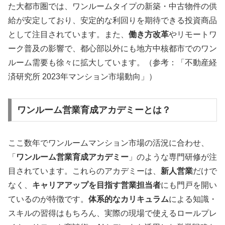
た大都市圏では、ワンルームタイプの新築・中古物件の供
給が安定しており、安定的な利回りを期待できる投資商品
として注目されています。また、
働き方改革
やリモートワ
ーク普及の影響で、都心部以外にも地方中核都市でのワン
ルーム需要も徐々に拡大しています。（参考：「不動産経
済研究所 2023年マンション市場動向」）
ワンルーム営業育成アカデミーとは？
ここ数年でワンルームマンション市場の活況に合わせ、
「
ワンルーム営業育成アカデミー
」のような専門研修が注
目されています。これらのアカデミーは、
新人営業
だけで
なく、
キャリアアップを目指す営業担当者
にも門戸を開い
ているのが特徴です。
体系的なカリキュラム
による知識・
スキルの習得はもちろん、実際の現場で使えるロールプレ