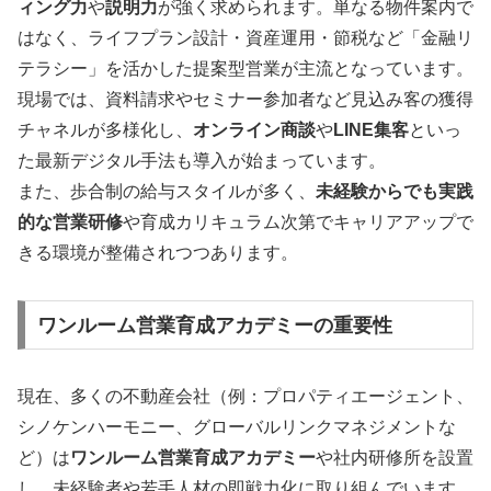
ィング力
や
説明力
が強く求められます。単なる物件案内で
はなく、ライフプラン設計・資産運用・節税など「金融リ
テラシー」を活かした提案型営業が主流となっています。
現場では、資料請求やセミナー参加者など見込み客の獲得
チャネルが多様化し、
オンライン商談
や
LINE集客
といっ
た最新デジタル手法も導入が始まっています。
また、歩合制の給与スタイルが多く、
未経験からでも実践
的な営業研修
や育成カリキュラム次第でキャリアアップで
きる環境が整備されつつあります。
ワンルーム営業育成アカデミーの重要性
現在、多くの不動産会社（例：プロパティエージェント、
シノケンハーモニー、グローバルリンクマネジメントな
ど）は
ワンルーム営業育成アカデミー
や社内研修所を設置
し、未経験者や若手人材の即戦力化に取り組んでいます。