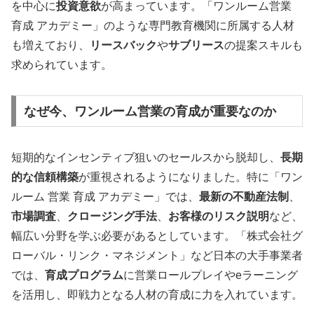
を中心に
投資意欲
が高まっています。「ワンルーム営業
育成 アカデミー」のような専門教育機関に所属する人材
も増えており、
リースバック
や
サブリース
の提案スキルも
求められています。
なぜ今、ワンルーム営業の育成が重要なのか
短期的なインセンティブ狙いのセールスから脱却し、
長期
的な信頼構築
が重視されるようになりました。特に「ワン
ルーム 営業 育成 アカデミー」では、
最新の不動産法制
、
市場調査
、
クロージング手法
、
お客様のリスク説明
など、
幅広い分野を学ぶ必要があるとしています。「株式会社グ
ローバル・リンク・マネジメント」など日本の大手事業者
では、
育成プログラム
に営業ロールプレイやeラーニング
を活用し、即戦力となる人材の育成に力を入れています。