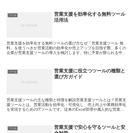
でいます。特にフリーランス営業や副業で営業を行う方、ま...
営業支援を効率化する無料ツール
ツール
活用法
営業支援を効率化する無料ツールの選び方なぜ「営業支援ツール 無
料」を使うべきか営業活動の効率化や売上アップを目指す際、多くの
企業が営業支援ツールの導入を検討します。特に予算が限られる中小
企業やスタートアップにとっては、まず「無料」で使えるツ...
営業支援に役立つツールの種類と
ツール
選び方ガイド
営業支援ツールの主な種類と特徴を解説営業支援ツールとは？営業支
援ツールとは、営業活動を効率化・可視化し、売上向上や業務効率化
を実現するためのITツールです。従来のExcel管理や属人的な営業ス
タイルから脱却し、受注率・商談数の向上につなげる...
営業支援で安心を守るツールと安
ツール