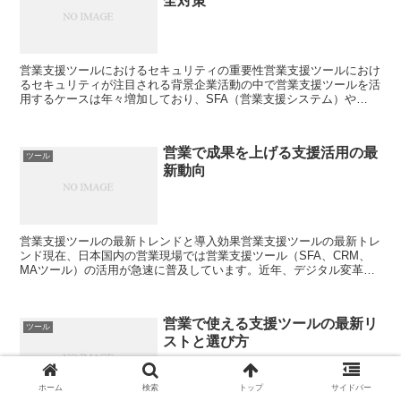
全対策
営業支援ツールにおけるセキュリティの重要性営業支援ツールにおけ
るセキュリティが注目される背景企業活動の中で営業支援ツールを活
用するケースは年々増加しており、SFA（営業支援システム）や
CRM（顧客管理システム）などの導入が一般化しています。...
営業で成果を上げる支援活用の最
ツール
新動向
営業支援ツールの最新トレンドと導入効果営業支援ツールの最新トレ
ンド現在、日本国内の営業現場では営業支援ツール（SFA、CRM、
MAツール）の活用が急速に普及しています。近年、デジタル変革
（DX）が企業経営の最重要テーマとなる中で、単なる「案...
営業で使える支援ツールの最新リ
ツール
ストと選び方
ホーム
検索
トップ
サイドバー