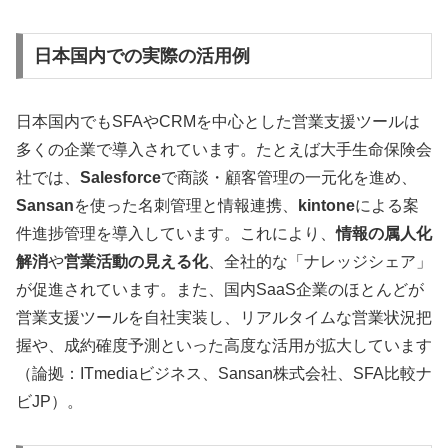
日本国内での実際の活用例
日本国内でもSFAやCRMを中心とした営業支援ツールは
多くの企業で導入されています。たとえば大手生命保険会
社では、
Salesforce
で商談・顧客管理の一元化を進め、
Sansan
を使った名刺管理と情報連携、
kintone
による案
件進捗管理を導入しています。これにより、
情報の属人化
解消
や
営業活動の見える化
、全社的な「ナレッジシェア」
が促進されています。また、国内SaaS企業のほとんどが
営業支援ツールを自社実装し、リアルタイムな営業状況把
握や、成約確度予測といった高度な活用が拡大しています
（論拠：ITmediaビジネス、Sansan株式会社、SFA比較ナ
ビJP）。