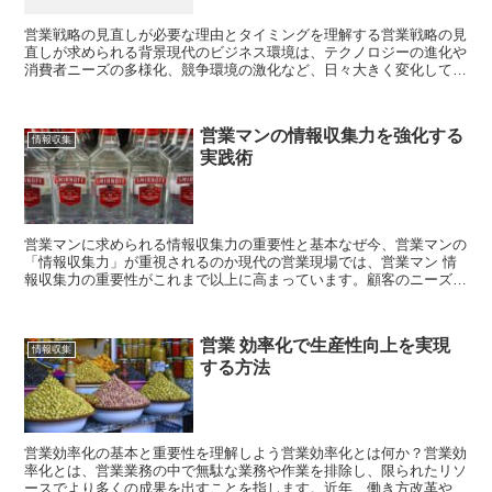
営業戦略の見直しが必要な理由とタイミングを理解する営業戦略の見
直しが求められる背景現代のビジネス環境は、テクノロジーの進化や
消費者ニーズの多様化、競争環境の激化など、日々大きく変化してい
ます。そのため、従来のやり方で成果が出なくなってきた企...
営業マンの情報収集力を強化する
情報収集
実践術
営業マンに求められる情報収集力の重要性と基本なぜ今、営業マンの
「情報収集力」が重視されるのか現代の営業現場では、営業マン 情
報収集力の重要性がこれまで以上に高まっています。顧客のニーズが
多様化し、市場環境も目まぐるしく変化する中で、「情報に...
営業 効率化で生産性向上を実現
情報収集
する方法
営業効率化の基本と重要性を理解しよう営業効率化とは何か？営業効
率化とは、営業業務の中で無駄な業務や作業を排除し、限られたリソ
ースでより多くの成果を出すことを指します。近年、働き方改革や人