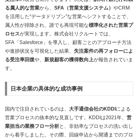
る属人的な営業
から、
SFA（営業支援システム）
やCRM
を活用した“データドリブン”な営業へシフトすることで、
属人性が排除され、誰でも再現可能な
標準化された営業プ
ロセス
が実現します。株式会社リクルートでは、
SFA「Salesforce」を導入し、顧客ごとのアプローチ方法
や進捗状況を可視化した結果、
失注案件の再フォローによ
る受注率回復
や、
新規顧客の獲得数向上
が報告されていま
す。
日本企業の具体的な成功事例
国内で注目されているのは、
大手通信会社のKDDI
による
営業プロセスの抜本的な見直しです。KDDIは2021年、
営
業担当の業務フロー分析
と、非効率なプロセスの洗い出し
から着手しました。その際、回線申込から開通までのプロ