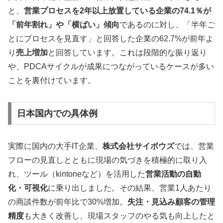
と、
営業プロセスを2年以上放置している企業の74.1％が
「前年割れ」や「横ばい」傾向
であるのに対し、「半年ご
とにプロセスを見直す」と回答した企業の62.7%が前年よ
り
売上増加
と回答しています。これは段階的な振り返り
や、PDCAサイクルが成果につながっているケースが多い
ことを裏付けています。
日本国内での具体例
実際に国内の大手IT企業、
株式会社サイボウズ
では、営業
フローの見直しとともに現場の気づきを積極的に取り入
れ、ツール（kintoneなど）を活用した
営業活動の自動
化・可視化
に乗り出しました。その結果、営業1人あたり
の商談件数が前年比で30%増加。
失注・見込み顧客の管理
精度
も大きく改善し、現場スタッフのやる気も向上したと