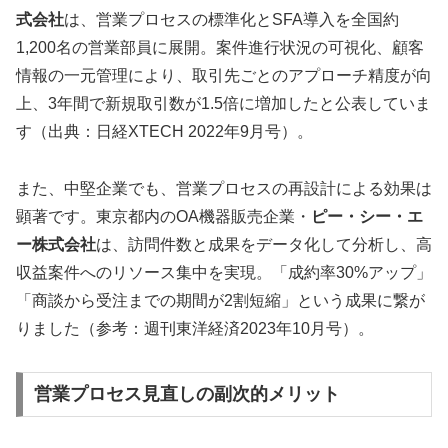
式会社
は、営業プロセスの標準化とSFA導入を全国約
1,200名の営業部員に展開。案件進行状況の可視化、顧客
情報の一元管理により、取引先ごとのアプローチ精度が向
上、3年間で新規取引数が1.5倍に増加したと公表していま
す（出典：日経XTECH 2022年9月号）。
また、中堅企業でも、営業プロセスの再設計による効果は
顕著です。東京都内のOA機器販売企業・
ピー・シー・エ
ー株式会社
は、訪問件数と成果をデータ化して分析し、高
収益案件へのリソース集中を実現。「成約率30%アップ」
「商談から受注までの期間が2割短縮」という成果に繋が
りました（参考：週刊東洋経済2023年10月号）。
営業プロセス見直しの副次的メリット