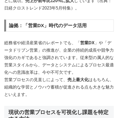
とに成功。
売上が前年比120%に拡大
しています（出典：
日経クロストレンド2023年5月特集）。
論拠：「営業DX」時代のデータ活用
総務省や経済産業省のレポートでも、「
営業DX
」や「デ
ータドリブン営業」の推進が、企業の持続的成長や競争力
強化のカギであると強調されています。従来型の属人的な
営業スタイルから、データとシステムによるプロセス最適
化への意識改革は、今や不可欠です。
営業プロセスの見直しによって、
売上最大化
はもちろん、
組織的な学習とノウハウ蓄積が促進される点も大きな魅力
といえます。
現状の営業プロセスを可視化し課題を特定