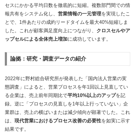
セスにかかる平均日数を徹底的に短縮。複数部門間での情
報共有をシステム化し、
営業情報の一元管理
を実現したこ
とで、1件あたりの成約リードタイムを最大40%短縮しま
した。これが顧客満足度向上につながり、
クロスセルやア
ップセルによる全体売上増加
に成功しています。
論拠：研究・調査データの紹介
2022年に野村総合研究所が発表した「国内法人営業の実
態調査」によると、営業プロセスを年1回以上見直してい
る企業は、売上前年同期比で
平均10%以上のアップ
を記
録。逆に「プロセスの見直しを1年以上行っていない」企
業群は、売上の横ばいまたは減少傾向が顕著でした。これ
は、
現代営業におけるプロセス改善の必要性
を如実に示す
結果です。