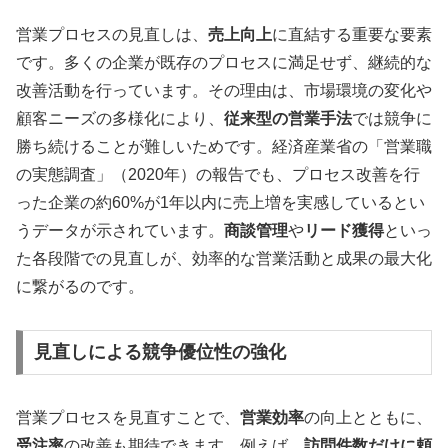
営業プロセスの見直しは、
売上向上
に直結する重要な要素
です。多くの企業が既存のプロセスに満足せず、継続的な
改善活動を行っています。その理由は、市場環境の変化や
顧客ニーズの多様化により、
従来型の営業手法
では競争に
勝ち続けることが難しいためです。経済産業省の「営業職
の実態調査」（2020年）の報告でも、プロセス改善を行
った企業の約60%が1年以内に売上増を実感しているとい
うデータが示されています。
商談管理
や
リード獲得
といっ
た各段階での見直しが、効率的な営業活動と成果の最大化
に繋がるのです。
見直しによる競争優位性の強化
営業プロセスを見直すことで、
営業効率
の向上とともに、
受注率
の改善も期待できます。例えば、
訪問件数だけに頼