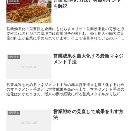
営業 効率化 方法と実践ポイント
情報収集
を解説
営業効率化の重要性と企業にもたらすメリット営業効率化の背景と必
要性現代のビジネス環境では市場競争が激化し、売上拡大や顧客満足
度の向上が企業に求められています。そこで注目されているのが「営
業効率化」です。効率化を図ることで、生産性の向上や業務...
営業成果を最大化する最新マネジ
情報収集
メント手法
営業成果を高めるマネジメント手法の基本営業成果を最大化するため
のマネジメント手法とは営業成果を高める上で、マネジメント手法の
進化は欠かせません。従来の勘や経験に頼る営業スタイルから脱却
し、科学的アプローチを取り入れたマネジメントが重要視され...
営業戦略の見直しで成果を出す方
情報収集
法