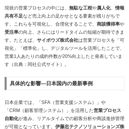
現状の営業プロセスの中には、
無駄な工程
や
属人化
、
情報
共有不足
など売上向上の足かせとなる要素が残りがちで
す。これらを可視化し、合理化することで、
商談獲得率
や
受注率
の向上、さらにはリードタイムの短縮が期待できま
す。たとえば、
サイボウズ株式会社
は営業プロセスを「可
視化」「標準化」し、デジタルツールを活用したことで、
営業1人あたりの成約件数が20%向上したと発表していま
す（出典：同社公式サイト）。
具体的な影響―日本国内の最新事例
日本企業では、「SFA（営業支援システム）」や
「CRM（顧客管理システム）」を活用した
営業プロセス
自動化
が進み、リアルタイムでの顧客分析や商談進捗管理
が可能となっています。
伊藤忠テクノソリューションズ株